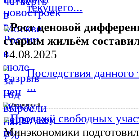
текущего...
Рост ценовой диффере
старым жильём состави
14.08.2025
Последствия данного 
...
Топ новостей
Продажу свободных участ
Минэкономики подготовило