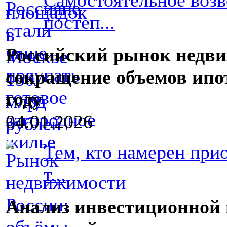
Самостоятельное возв
постеп...
Российский рынок недви
сокращение объемов ипот
году
04.01.2026
Тем, кто намерен пр
т...
Анализ инвестиционной 