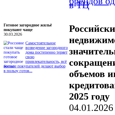
брендов о
Готовое загородное жильё
Российск
покупают чаще
30.03.2026
недвижим
Самостоятельное
возведение загородного
значитель
дома постепенно теряет
свою
сокращен
привлекательность, всё
больше покупателей делают выбор
объемов и
в пользу готов...
кредитова
2025 году
04.01.2026