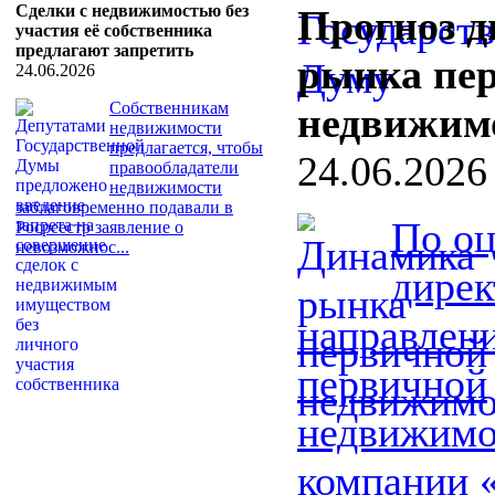
Сделки с недвижимостью без
Прогноз 
участия её собственника
предлагают запретить
рынка пе
24.06.2026
Собственникам
недвижим
недвижимости
предлагается, чтобы
24.06.2026
правообладатели
недвижимости
заблаговременно подавали в
По о
Росреестр заявление о
невозможнос...
дирек
направлен
первичной
недвижимо
компании 