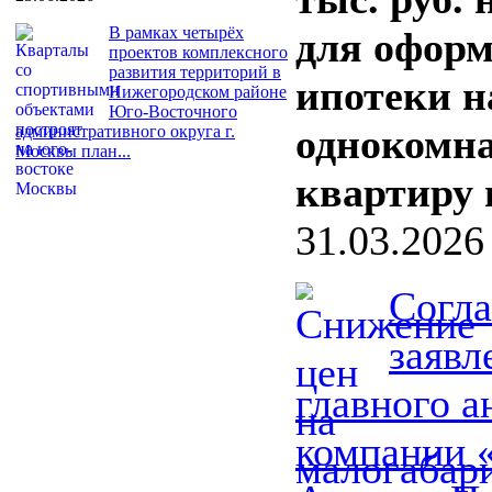
В рамках четырёх
для офор
проектов комплексного
развития территорий в
ипотеки н
Нижегородском районе
Юго-Восточного
однокомн
административного округа г.
Москвы план...
квартиру 
31.03.2026
Согла
заяв
главного а
компании