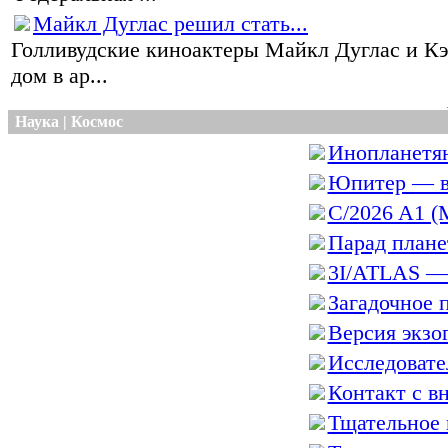
Майкл Дуглас решил стать...
Голливудские киноактеры Майкл Дуглас и К
дом в ар...
Наука | Космос
Инопланетян
Юпитер — в
C/2026 A1 (
Парад планет
3I/ATLAS — 
Загадочное п
Версия экзог
Исследовател
Контакт с вн
Тщательное 