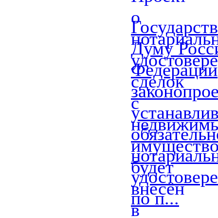
Государст
Думу Росс
Федерации
законопрое
устанавли
обязательн
нотариаль
удостовере
по п...