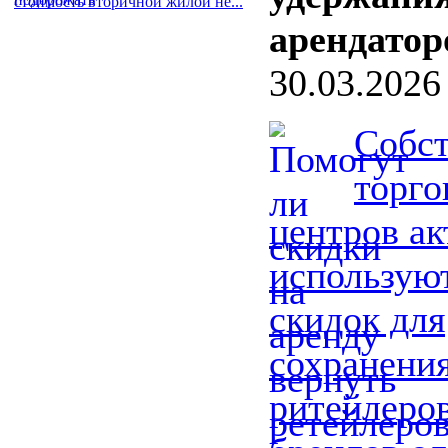
стоимость вторичной жилой не...
арендатор
30.03.2026
Собс
торг
центров ак
использую
скидок для
сохранени
ритейлеро