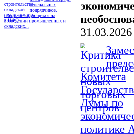
экономич
генеральных
подрядчиков,
необоснов
специализирующихся на
возведении промышленных и
складских...
31.03.2026
Замес
предс
Комитета
Государст
Думы по
экономиче
политике 