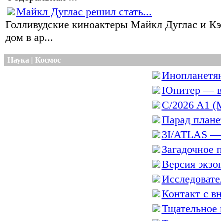
Майкл Дуглас решил стать...
Голливудские киноактеры Майкл Дуглас и К
дом в ар...
Наука | Космос
Инопланетян
Юпитер — в
C/2026 A1 (
Парад планет
3I/ATLAS — 
Загадочное п
Версия экзог
Исследовател
Контакт с вн
Тщательное 