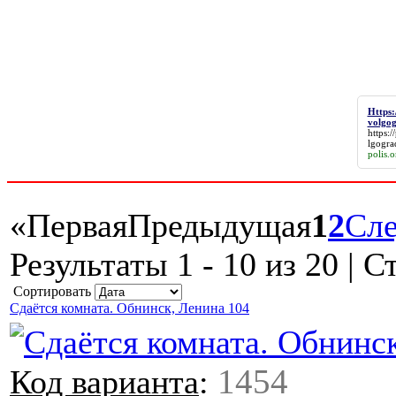
Https:
volgog
https:/
lgogra
polis.o
«
Первая
Предыдущая
1
2
Сл
Результаты 1 - 10 из 20 | С
Сортировать
Сдаётся комната. Обнинск, Ленина 104
1454
Код варианта
: