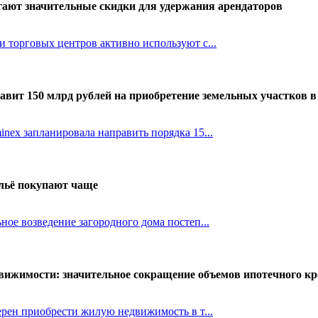
ают значительные скидки для удержания арендаторов
 торговых центров активно используют с...
авит 150 млрд рублей на приобретение земельных участков 
nex запланировала направить порядка 15...
ильё покупают чаще
ное возведение загородного дома постеп...
вижимости: значительное сокращение объемов ипотечного кре
ерен приобрести жилую недвижимость в т...