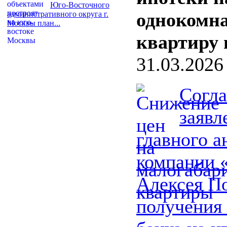
Юго-Восточного
однокомн
административного округа г.
Москвы план...
квартиру 
31.03.2026
Согла
заяв
главного а
компании
Алексея По
получения