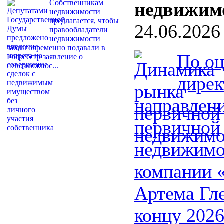
Собственникам
недвижим
недвижимости
предлагается, чтобы
24.06.2026
правообладатели
недвижимости
заблаговременно подавали в
По о
Росреестр заявление о
невозможнос...
дирек
направлен
первичной
недвижимо
компании 
Артема Гле
концу 2026