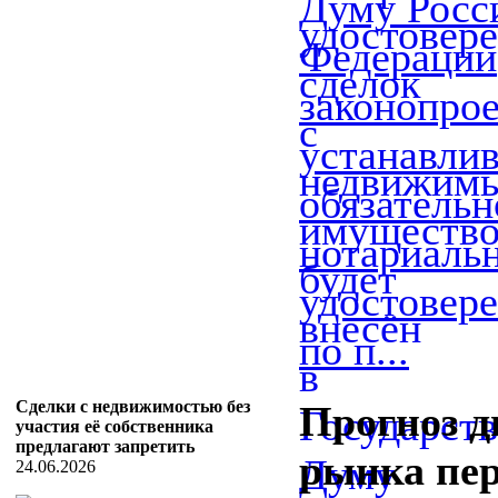
Думу Росс
Федерации
законопрое
устанавли
обязательн
нотариаль
удостовере
по п...
Сделки с недвижимостью без
Прогноз 
участия её собственника
предлагают запретить
рынка пе
24.06.2026