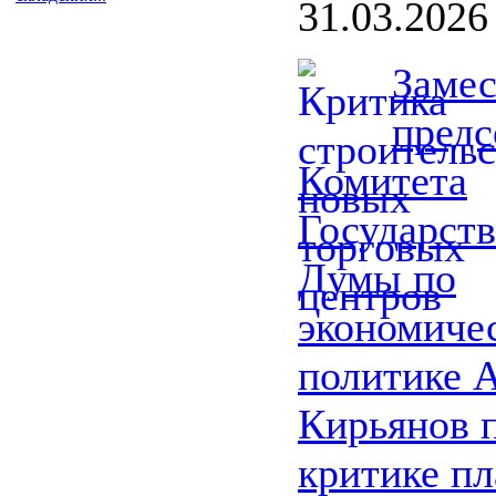
31.03.2026
Замес
предс
Комитета
Государст
Думы по
экономиче
политике 
Кирьянов 
критике п