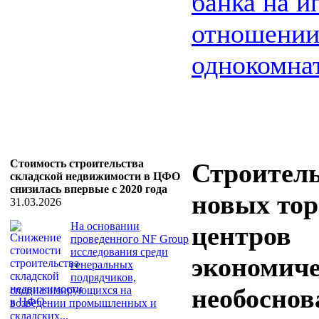
банка на и
отношени
однокомнат
Стоимость строительства
Строител
складской недвижимости в ЦФО
снизилась впервые с 2020 года
новых то
31.03.2026
На основании
центров
проведенного NF Group
исследования среди
экономич
генеральных
подрядчиков,
необоснов
специализирующихся на
возведении промышленных и
складских...