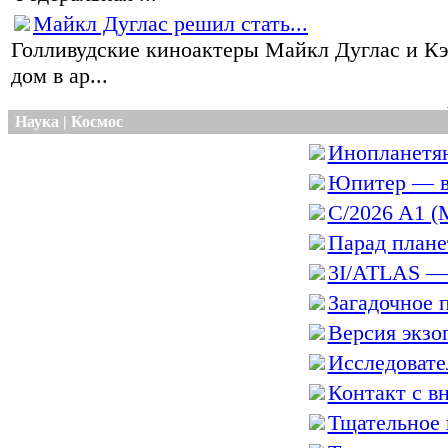
Майкл Дуглас решил стать...
Голливудские киноактеры Майкл Дуглас и К
дом в ар...
Наука | Космос
Инопланетян
Юпитер — в
C/2026 A1 (
Парад планет
3I/ATLAS — 
Загадочное п
Версия экзог
Исследовател
Контакт с вн
Тщательное 