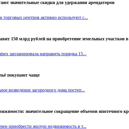
ают значительные скидки для удержания арендаторов
 торговых центров активно используют с...
авит 150 млрд рублей на приобретение земельных участков 
nex запланировала направить порядка 15...
ильё покупают чаще
ное возведение загородного дома постеп...
вижимости: значительное сокращение объемов ипотечного кре
ерен приобрести жилую недвижимость в т...