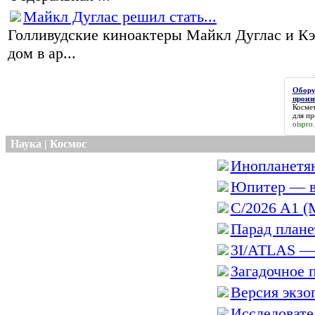
Майкл Дуглас решил стать...
Голливудские киноактеры Майкл Дуглас и К
дом в ар...
Обору
произ
Косме
для пр
oispro
Наука | Космос
Инопланетян
Юпитер — в
C/2026 A1 (
Парад планет
3I/ATLAS — 
Загадочное п
Версия экзог
Исследовател