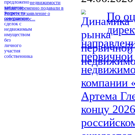
недвижимости
заблаговременно подавали в
По о
Росреестр заявление о
невозможнос...
дирек
направлен
первичной
недвижимо
компании 
Артема Гле
концу 2026
российско