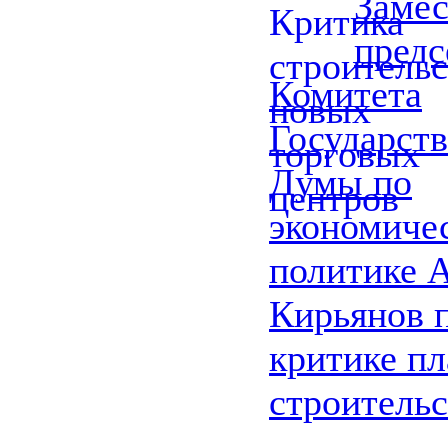
Замес
предс
Комитета
Государст
Думы по
экономиче
политике 
Кирьянов 
критике п
строительс