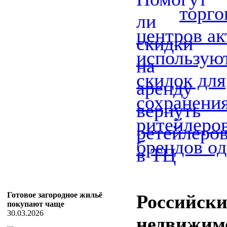
торг
центров ак
использую
скидок для
сохранени
ритейлеро
брендов о
Готовое загородное жильё
Российск
покупают чаще
30.03.2026
недвижим