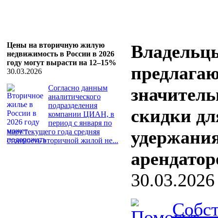
Цены на вторичную жилую
Владельц
недвижимость в России в 2026
году могут вырасти на 12–15%
предлага
30.03.2026
Согласно данным
значител
аналитического
подразделения
скидки дл
компании ЦИАН, в
период с января по
удержани
март текущего года средняя
стоимость вторичной жилой не...
арендатор
30.03.2026
Собс