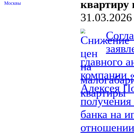
квартиру 
31.03.2026
Согла
заяв
главного а
компании
Алексея По
получения
банка на и
отношени