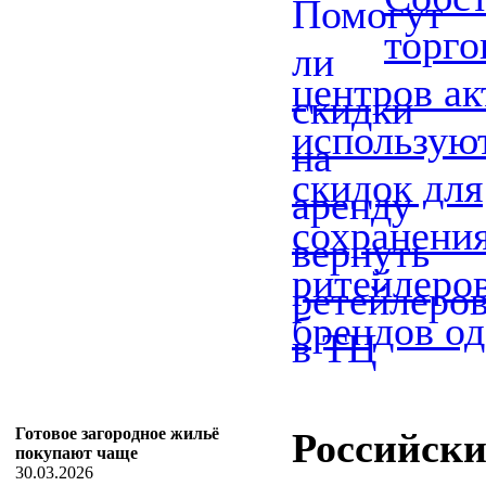
торг
центров ак
использую
скидок для
сохранени
ритейлеро
брендов о
Готовое загородное жильё
Российск
покупают чаще
30.03.2026