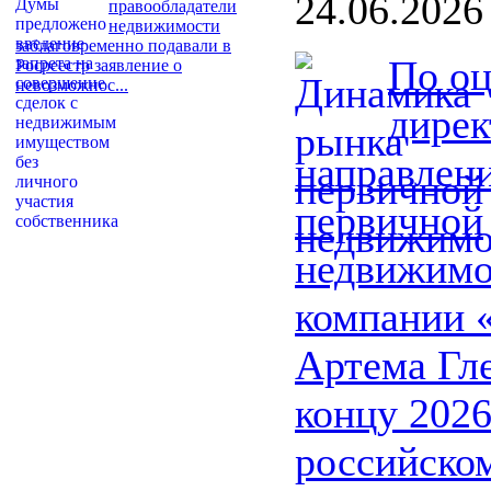
24.06.2026
правообладатели
недвижимости
заблаговременно подавали в
По о
Росреестр заявление о
невозможнос...
дирек
направлен
первичной
недвижимо
компании 
Артема Гле
концу 2026
российско