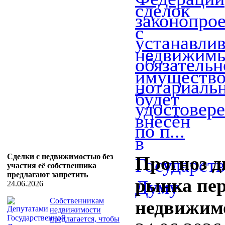
законопрое
устанавли
обязательн
нотариаль
удостовере
по п...
Сделки с недвижимостью без
Прогноз 
участия её собственника
предлагают запретить
рынка пе
24.06.2026
Собственникам
недвижим
недвижимости
предлагается, чтобы