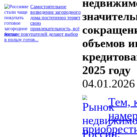
недвижим
Самостоятельное
возведение загородного
значитель
дома постепенно теряет
свою
сокращен
привлекательность, всё
больше покупателей делают выбор
объемов и
в пользу готов...
кредитова
2025 году
04.01.2026
Тем, 
наме
приобрест