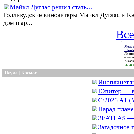
Майкл Дуглас решил стать...
Голливудские киноактеры Майкл Дуглас и К
дом в ар...
Все
Мелов
Eikos
Японск
–
мело
Eikosh
japan-s
Наука | Космос
Инопланетян
Юпитер — в
C/2026 A1 (
Парад планет
3I/ATLAS — 
Загадочное п