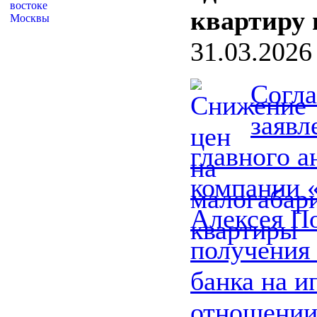
квартиру 
31.03.2026
Согла
заяв
главного а
компании
Алексея По
получения
банка на и
отношени