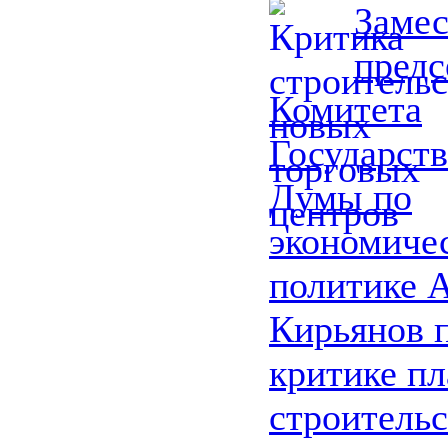
Замес
предс
Комитета
Государст
Думы по
экономиче
политике 
Кирьянов 
критике п
строительс