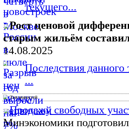
текущего...
Рост ценовой диффере
старым жильём состави
14.08.2025
Последствия данного 
...
Топ новостей
Продажу свободных участ
Минэкономики подготовило