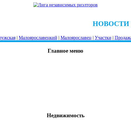
НОВОСТИ
лужская
|
Малоярославецкий
|
Малоярославец
|
Участки
|
Продаж
Главное меню
Недвижимость