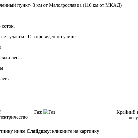
ленный пункт- 3 км от Малоярославца (110 км от МКАД)
 соток.
вет участке. Газ проведен по улице.
й
вый лес. .
вы
блей.
Газ:
Крайний 
лесу
Слайдшоу
: кликните на картинку