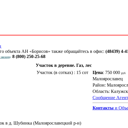
д
го объекта АН «Борисов» также обращайтесь в офис:
(48439) 4-4
8 (800) 250-25-68
 номер
:
Участок в деревне. Газ, лес
Участок (в сотках) :
15 сот
Цена
: 750 000
руб.
Малоярославец
Район: Малоярос
Область: Калужск
Сообщение Аген
Контакты
и Объе
ток в д. Шубинка (Малоярославецкий р-н)