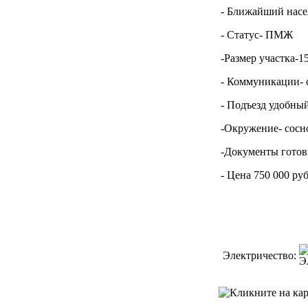
- Ближайший насе
- Статус- ПМЖ
-Размер участка-15
- Коммуникации- с
- Подъезд удобны
-Окружение- сосно
-Документы гото
- Цена 750 000 ру
Электричество: