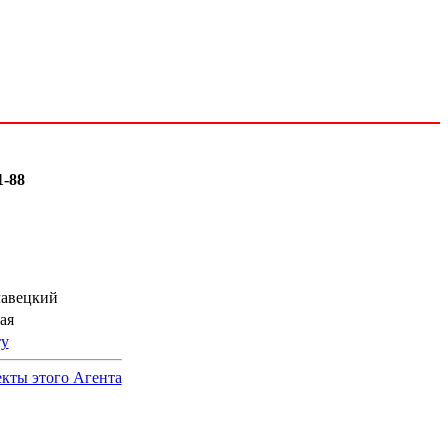
1-88
лавецкий
ая
ту
кты этого Агента