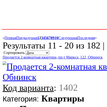
«
Первая
Предыдущая
1
2
3
4
5
6
7
8
9
10
Следующая
Последняя
»
Результаты 11 - 20 из 182 
Сортировать
Продается 2-комнатная квартира, пр-т Маркса, 122, Обнинск
1402
Код варианта
:
Квартиры
Категория: